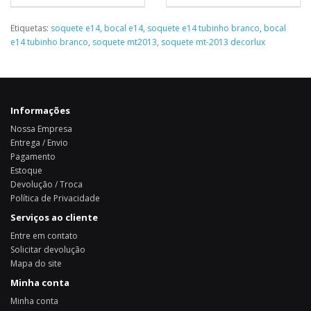
Etiquetas:
soquete e14
,
bocal e14
,
soquete e14 tubinho branco
,
bocal
e14 tubinho branco
,
soquete mt2013
,
soquete mt-2013 decorlux
Informações
Nossa Empresa
Entrega / Envio
Pagamento
Estoque
Devolução / Troca
Política de Privacidade
Serviços ao cliente
Entre em contato
Solicitar devolução
Mapa do site
Minha conta
Minha conta