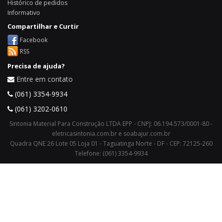
Histórico de pedidos
Informativo
Compartilhar e Curtir
Facebook
RSS
Precisa de ajuda?
Entre em contato
(061) 3354-9934
(061) 3202-0610
Sintonia Material Para Construção LTDA EPP - CNPJ: 06.194.573/0001-80 -
eletricasintonia.com.br e soabajur.com.br
Quadra QNE 26 Lote 05 Loja 01 - Taguatinga Norte - DF - CEP: 72125-260
Telefone: (061) 3354-9934