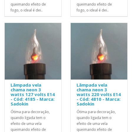
queimando efeito de
queimando efeito de
fogo, o ideal é dei..
fogo, o ideal é dei..
Lâmpada vela
Lâmpada vela
chama neon 3
chama neon 3
watts 127 volts E14
watts 220 volts E14
- Cód: 4185 - Marca:
- Cód: 4810 - Marca:
Sadokin
Sadokin
Ótima para decoração,
Ótima para decoração,
quando ligada tem o
quando ligada tem o
efeito de uma vela
efeito de uma vela
queimando efeito de
queimando efeito de