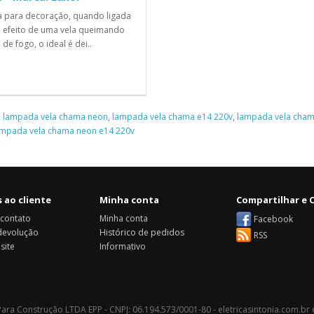
 para decoração, quando ligada
 efeito de uma vela queimando
 de fogo, o ideal é dei..
,
lampada vela chama neon
,
lampada vela chama e14 220v
,
lampada vela cham
âmpada vela chama neon e14 220v
 ao cliente
Minha conta
Compartilhar e C
 contato
Minha conta
Facebook
 devolução
Histórico de pedidos
RSS
site
Informativo
 Para Construção LTDA EPP - CNPJ: 06.194.573/0001-80 - eletricasintonia.com.br