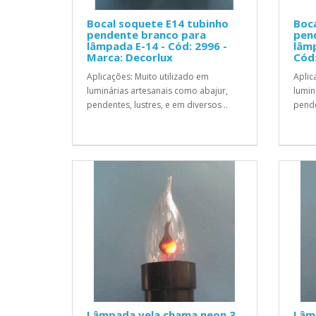
Bocal soquete E14 tubinho
Boca
pendente branco para
pen
lâmpada E-14 - Cód: 2996 -
lâmp
Marca: Decorlux
Cód:
Aplicações: Muito utilizado em
Aplic
luminárias artesanais como abajur,
lumin
pendentes, lustres, e em diversos ..
pende
Lâmpada vela chama neon 3
Lâm