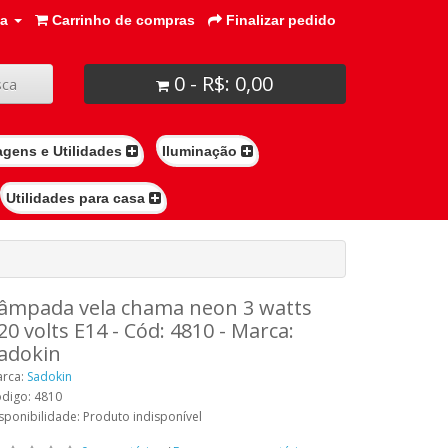
ta
Carrinho de compras
Finalizar pedido
0 - R$: 0,00
ca
agens e Utilidades
Iluminação
Utilidades para casa
âmpada vela chama neon 3 watts
20 volts E14 - Cód: 4810 - Marca:
adokin
rca:
Sadokin
digo: 4810
sponibilidade: Produto indisponível