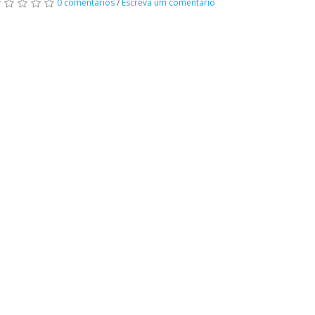
0 comentários
/
Escreva um comentário