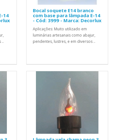
Bocal soquete E14 branco
E-14
com base para lâmpada E-14
orlux
- Cód: 3999 - Marca: Decorlux
Aplicações: Muito utilizado em
ur,
luminárias artesanais como abajur,
 ..
pendentes, lustres, e em diversos ..
n 3
Lâmpada vela chama neon 3