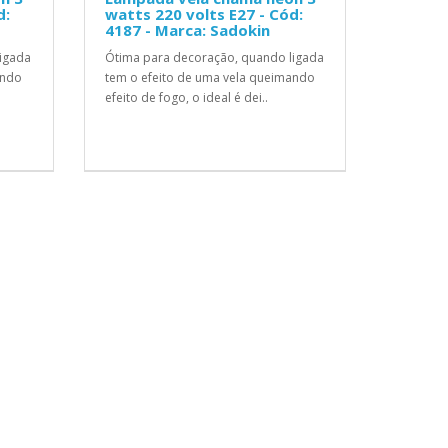
d:
watts 220 volts E27 - Cód:
4187 - Marca: Sadokin
igada
Ótima para decoração, quando ligada
ando
tem o efeito de uma vela queimando
efeito de fogo, o ideal é dei..