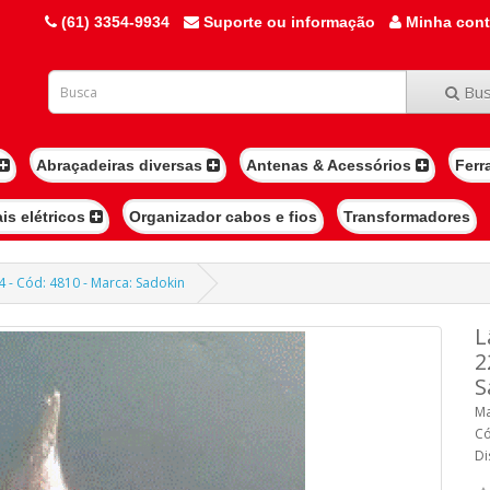
(61) 3354-9934
Suporte ou informação
Minha con
Bus
Abraçadeiras diversas
Antenas & Acessórios
Ferr
ais elétricos
Organizador cabos e fios
Transformadores
 - Cód: 4810 - Marca: Sadokin
L
2
S
Ma
Có
Di