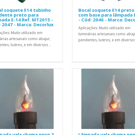
l soquete E14 tubinho
Bocal soquete E14 preto
dente preto para
com base para lâmpada 
ada E-14 Ref. MT2015 -
- Cód: 2046 - Marca: Dec
 2047 - Marca: Decorlux
Aplicações: Muito utilizado em
ações: Muito utilizado em
luminárias artesanais como abaj
árias artesanais como abajur,
pendentes, lustres, e em diversos
ntes, lustres, e em diversos ..
pada vela chama neon 3
Lâmpada vela chama neo