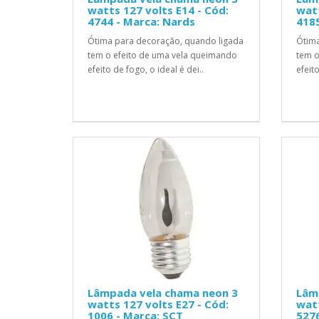
watts 127 volts E14 - Cód:
watt
4744 - Marca: Nards
4185
Ótima para decoração, quando ligada
Ótima
tem o efeito de uma vela queimando
tem o
efeito de fogo, o ideal é dei..
efeito
Lâmpada vela chama neon 3
Lâm
watts 127 volts E27 - Cód:
watt
1006 - Marca: SCT
5276