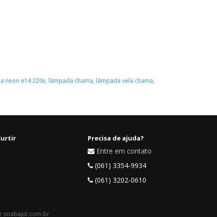
a neon e14 220v
,
lâmpada chama
,
lâmpada vela chama
,
urtir
Precisa de ajuda?
Entre em contato
(061) 3354-9934
(061) 3202-0610
 e soabajur.com.br