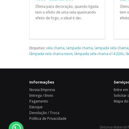
Ótima para decoração, quando ligada
Ótima
tem o efeito de uma vela queimando
tem o
efeito de fogo, o ideal é dei..
efeito
Etiquetas:
vela chama
,
lampada chama
,
lampada vela chama
lâmpada vela chama neon
,
lâmpada vela chama e14 220v
,
l
Informações
Serviços
Nossa Empresa
Entre em
Entrega / Envio
Solicitar
Pagamento
Mapa do 
Estoque
Devolução / Troca
Política de Privacidade
Sintonia Material