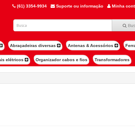
(61) 3354-9934
Suporte ou informação
Minha con
Bus
Abraçadeiras diversas
Antenas & Acessórios
Ferr
ais elétricos
Organizador cabos e fios
Transformadores