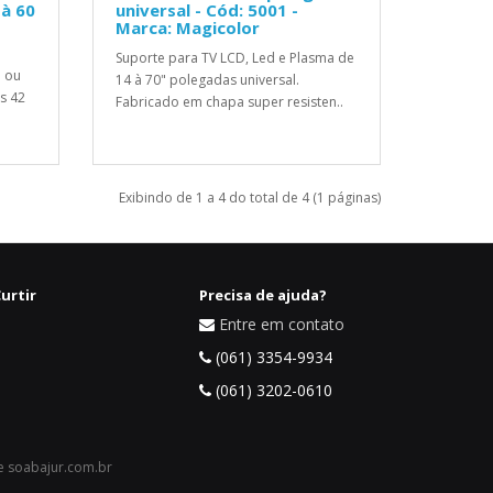
 à 60
universal - Cód: 5001 -
Marca: Magicolor
Suporte para TV LCD, Led e Plasma de
d ou
14 à 70" polegadas universal.
s 42
Fabricado em chapa super resisten..
Exibindo de 1 a 4 do total de 4 (1 páginas)
urtir
Precisa de ajuda?
Entre em contato
(061) 3354-9934
(061) 3202-0610
 e soabajur.com.br