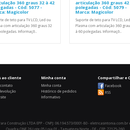
culação 360 graus 32 à 42
articulação 360 graus 42
gadas - Cód: 5077 -
polegadas - Cód: 5079 -
ca: Magicolor
Marca: Magicolor
te de teto para TV LCD, Led ou
Suporte de teto para TV LCD, Le
a com articulação 360 graus 32
Plasma com articulação 360 grau
polegadas. Informaçõ..
à 60 polegadas. Informaçõ..
 ao cliente
Minha conta
Compartilhar e C
 contato
Minha conta
Facebook
 devolução
Histórico de pedidos
RSS
site
Informativo
 Para Construção LTDA EPP - CNPJ: 06.194.573/0001-80 - eletricasintonia.com.br
Quadra QNE 26 Lote 05 Loja 01 - Taguatinga Norte - DF - CEP: 72125-260