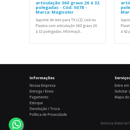
articulação 360 graus 26 à 32
arti
polegadas - Cód: 5078 -
pole
Marca: Magicolor
Mar
Suporte de teto para TV LCD, Led ou
Supor
Plasma com articulação 360 graus 26
Plasm
à 32 polegadas. Informaçõ..
à 42 
Informações
Serviços
Nossa Empresa
Entre em
Entrega / Envio
Solicitar
Pagamento
Mapa do 
Estoque
Devolução / Troca
Política de Privacidade
Sintonia Material