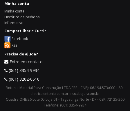
Minha conta
Minha conta
Histórico de pedidos
Informativo
Compartilhar e Curtir
Facebook
RSS
Precisa de ajuda?
Entre em contato
(061) 3354-9934
(061) 3202-0610
Sintonia Material Para Construção LTDA EPP - CNPJ: 06.194.573/0001-80 -
eletricasintonia.com.br e soabajur.com.br
Quadra QNE 26 Lote 05 Loja 01 - Taguatinga Norte - DF - CEP: 72125-260
Telefone: (061) 3354-9934