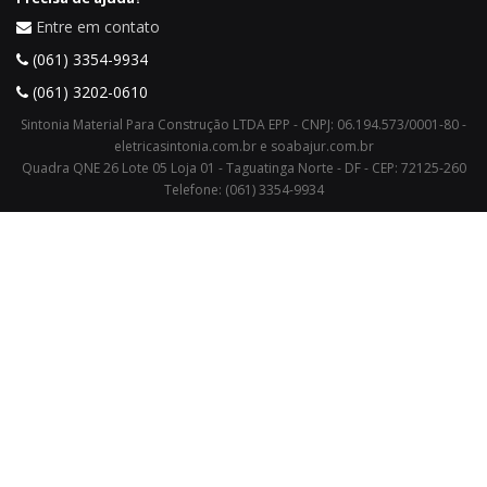
Entre em contato
(061) 3354-9934
(061) 3202-0610
Sintonia Material Para Construção LTDA EPP - CNPJ: 06.194.573/0001-80 -
eletricasintonia.com.br e soabajur.com.br
Quadra QNE 26 Lote 05 Loja 01 - Taguatinga Norte - DF - CEP: 72125-260
Telefone: (061) 3354-9934