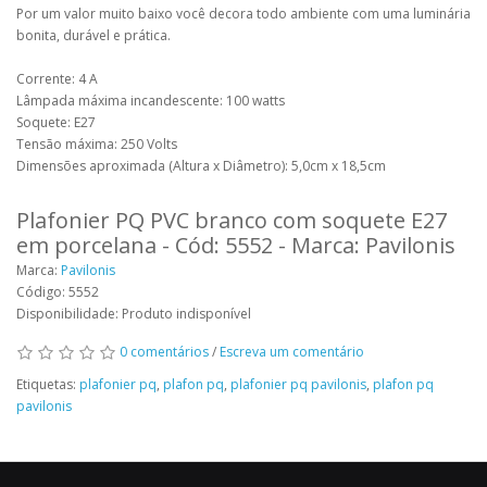
Por um valor muito baixo você decora todo ambiente com uma luminária
bonita, durável e prática.
Corrente: 4 A
Lâmpada máxima incandescente: 100 watts
Soquete: E27
Tensão máxima: 250 Volts
Dimensões aproximada (Altura x Diâmetro): 5,0cm x 18,5cm
Plafonier PQ PVC branco com soquete E27
em porcelana - Cód: 5552 - Marca: Pavilonis
Marca:
Pavilonis
Código: 5552
Disponibilidade: Produto indisponível
0 comentários
/
Escreva um comentário
Etiquetas:
plafonier pq
,
plafon pq
,
plafonier pq pavilonis
,
plafon pq
pavilonis