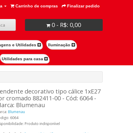
ta
Carrinho de compras
Finalizar pedido
0 - R$: 0,00
ca
agens e Utilidades
Iluminação
Utilidades para casa
endente decorativo tipo cálice 1xE27
or cromado 882411-00 - Cód: 6064 -
arca: Blumenau
rca:
Blumenau
digo: 6064
sponibilidade: Produto indisponível