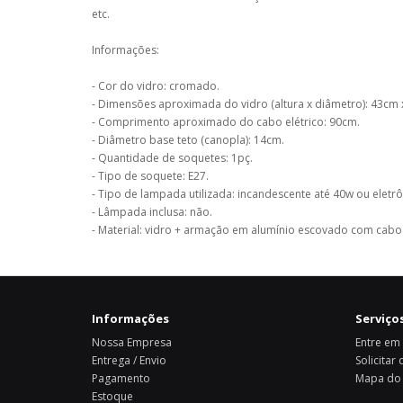
etc.
Informações:
- Cor do vidro: cromado.
- Dimensões aproximada do vidro (altura x diâmetro): 43cm 
- Comprimento aproximado do cabo elétrico: 90cm.
- Diâmetro base teto (canopla): 14cm.
- Quantidade de soquetes: 1pç.
- Tipo de soquete: E27.
- Tipo de lampada utilizada: incandescente até 40w ou eletr
- Lâmpada inclusa: não.
- Material: vidro + armação em alumínio escovado com cabo 
Informações
Serviços
Nossa Empresa
Entre em
Entrega / Envio
Solicitar
Pagamento
Mapa do 
Estoque