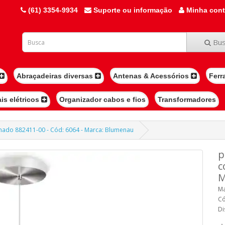
(61) 3354-9934
Suporte ou informação
Minha con
Bus
Abraçadeiras diversas
Antenas & Acessórios
Ferr
ais elétricos
Organizador cabos e fios
Transformadores
omado 882411-00 - Cód: 6064 - Marca: Blumenau
p
c
M
Ma
Có
Di