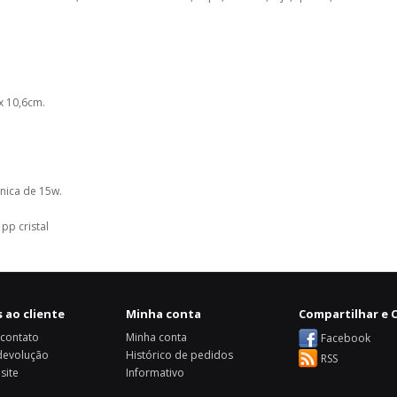
x 10,6cm.
ônica de 15w.
pp cristal
 ao cliente
Minha conta
Compartilhar e C
 contato
Minha conta
Facebook
 devolução
Histórico de pedidos
RSS
site
Informativo