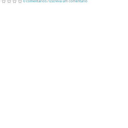
0 comentários
/
Escreva um comentário