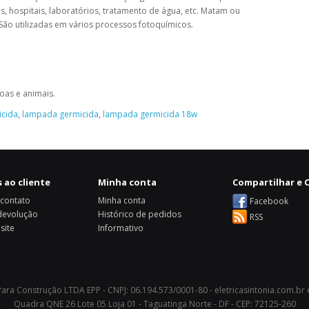
ias, hospitais, laboratórios, tratamento de água, etc. Matam ou
 São utilizadas em vários processos fotoquímicos.
oas e animais.
icida
,
lampada germicida
,
lampada germicida 18w
 ao cliente
Minha conta
Compartilhar e C
 contato
Minha conta
Facebook
 devolução
Histórico de pedidos
RSS
site
Informativo
 Para Construção LTDA EPP - CNPJ: 06.194.573/0001-80 - eletricasintonia.com.br
Quadra QNE 26 Lote 05 Loja 01 - Taguatinga Norte - DF - CEP: 72125-260