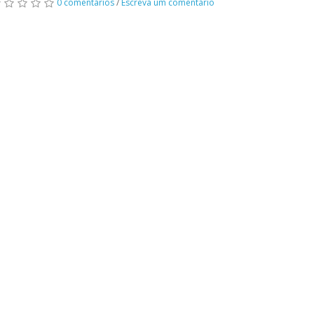
0 comentários
/
Escreva um comentário