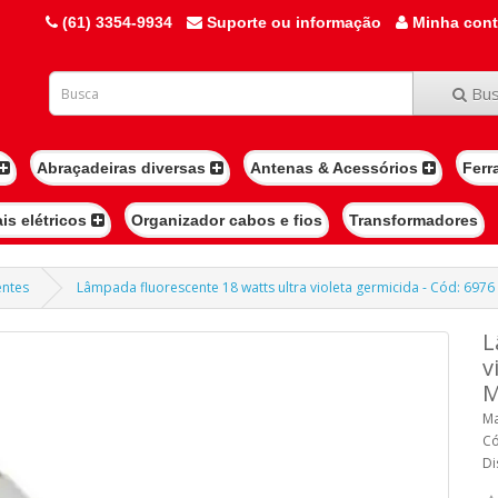
(61) 3354-9934
Suporte ou informação
Minha con
Bus
Abraçadeiras diversas
Antenas & Acessórios
Ferr
ais elétricos
Organizador cabos e fios
Transformadores
entes
Lâmpada fluorescente 18 watts ultra violeta germicida - Cód: 6976
L
v
M
Ma
Có
Di