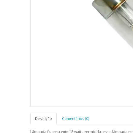
Descrição
Comentários (0)
Lâmpada fluorescente 18 watts germicida, essa lâmpada emit