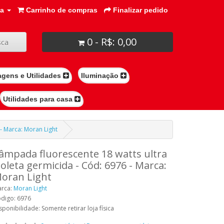
ta
Carrinho de compras
Finalizar pedido
0 - R$: 0,00
ca
agens e Utilidades
Iluminação
Utilidades para casa
 - Marca: Moran Light
âmpada fluorescente 18 watts ultra
ioleta germicida - Cód: 6976 - Marca:
oran Light
rca:
Moran Light
digo: 6976
sponibilidade: Somente retirar loja física