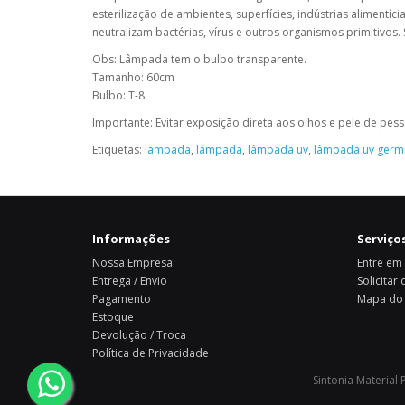
esterilização de ambientes, superfícies, indústrias alimentíc
neutralizam bactérias, vírus e outros organismos primitivos.
Obs: Lâmpada tem o bulbo transparente.
Tamanho: 60cm
Bulbo: T-8
Importante: Evitar exposição direta aos olhos e pele de pess
Etiquetas:
lampada
,
lâmpada
,
lâmpada uv
,
lâmpada uv germ
Informações
Serviços
Nossa Empresa
Entre em
Entrega / Envio
Solicitar
Pagamento
Mapa do 
Estoque
Devolução / Troca
Política de Privacidade
Sintonia Material