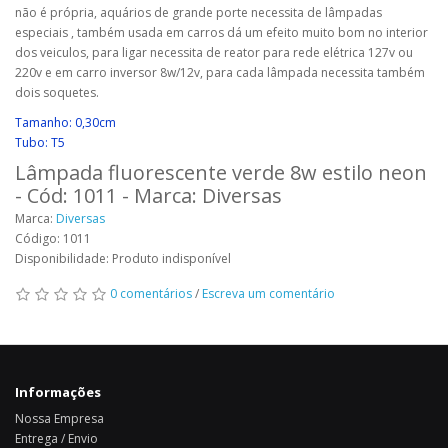
não é própria, aquários de grande porte necessita de lâmpadas
especiais , também usada em carros dá um efeito muito bom no interior
dos veiculos, para ligar necessita de reator para rede elétrica 127v ou
220v e em carro inversor 8w/12v, para cada lâmpada necessita também
dois soquetes.
Tamanho: 0,30cm
Tubo: T5
Lâmpada fluorescente verde 8w estilo neon
- Cód: 1011 - Marca: Diversas
Marca:
Diversas
Código: 1011
Disponibilidade: Produto indisponível
0 comentários
/
Escreva um comentário
Informações
Nossa Empresa
Entrega / Envio