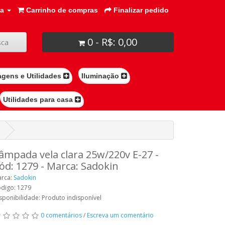
ta
Carrinho de compras
Finalizar pedido
0 - R$: 0,00
ca
agens e Utilidades
Iluminação
Utilidades para casa
âmpada vela clara 25w/220v E-27 -
ód: 1279 - Marca: Sadokin
rca:
Sadokin
digo: 1279
sponibilidade: Produto indisponível
0 comentários
/
Escreva um comentário