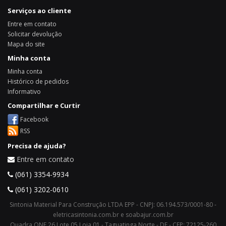
Serviços ao cliente
Entre em contato
Solicitar devolução
Mapa do site
Minha conta
Minha conta
Histórico de pedidos
Informativo
Compartilhar e Curtir
Facebook
RSS
Precisa de ajuda?
Entre em contato
(061) 3354-9934
(061) 3202-0610
Sintonia Material Para Construção LTDA EPP - CNPJ: 06.194.573/0001-80 -
eletricasintonia.com.br e soabajur.com.br
Quadra QNE 26 Lote 05 Loja 01 - Taguatinga Norte - DF - CEP: 72125-260