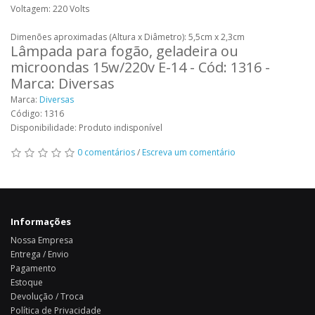
Voltagem: 220 Volts
Dimenões aproximadas (Altura x Diâmetro): 5,5cm x 2,3cm
Lâmpada para fogão, geladeira ou
microondas 15w/220v E-14 - Cód: 1316 -
Marca: Diversas
Marca:
Diversas
Código: 1316
Disponibilidade: Produto indisponível
0 comentários
/
Escreva um comentário
Informações
Nossa Empresa
Entrega / Envio
Pagamento
Estoque
Devolução / Troca
Política de Privacidade