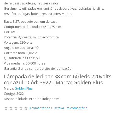
de raios ultravioletas, não gera calor.
Geralmente utilizadas em luminárias decorativas, fachadas, jardins,
residências, lojas, hoteis, restaurantes, vitrine.
Base: E-27, soquete comum de casa
Comprimento das ondas: 450-475 n m
Cor: Azul
Potência: 4,5 watts, muito econômica
Voltagem: 220volts
Ângulo de abertura: 40º
Corrente nom: 0,065 A
Quantidade de Leds: 60
Vida mediana: 50.000 horas
Garantia: 2 anos contra defeito de fabricação
Lâmpada de led par 38 com 60 leds 220volts
cor azul - Cód: 3922 - Marca: Golden Plus
Marca:
Golden Plus
Código: 3922
Disponibilidade: Produto indisponível
0 comentários
/
Escreva um comentário