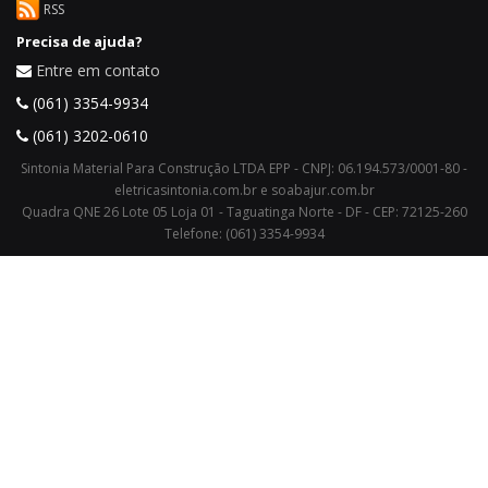
RSS
Precisa de ajuda?
Entre em contato
(061) 3354-9934
(061) 3202-0610
Sintonia Material Para Construção LTDA EPP - CNPJ: 06.194.573/0001-80 -
eletricasintonia.com.br e soabajur.com.br
Quadra QNE 26 Lote 05 Loja 01 - Taguatinga Norte - DF - CEP: 72125-260
Telefone: (061) 3354-9934