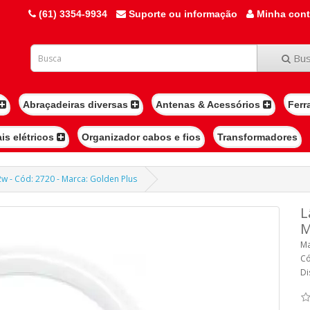
(61) 3354-9934
Suporte ou informação
Minha con
Bus
Abraçadeiras diversas
Antenas & Acessórios
Ferr
ais elétricos
Organizador cabos e fios
Transformadores
w - Cód: 2720 - Marca: Golden Plus
L
M
Ma
Có
Di