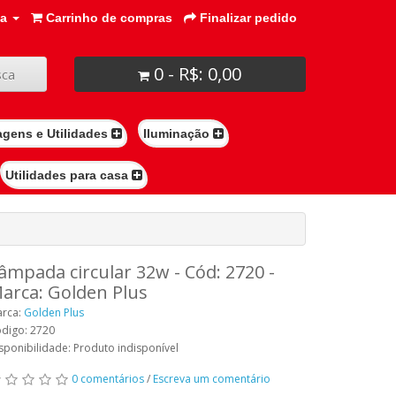
ta
Carrinho de compras
Finalizar pedido
0 - R$: 0,00
ca
agens e Utilidades
Iluminação
Utilidades para casa
âmpada circular 32w - Cód: 2720 -
arca: Golden Plus
rca:
Golden Plus
digo: 2720
sponibilidade: Produto indisponível
0 comentários
/
Escreva um comentário