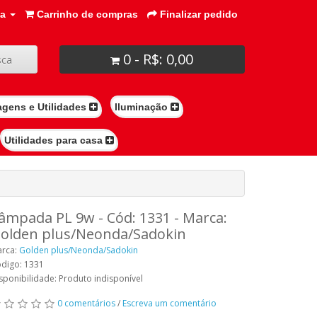
ta
Carrinho de compras
Finalizar pedido
0 - R$: 0,00
ca
agens e Utilidades
Iluminação
Utilidades para casa
âmpada PL 9w - Cód: 1331 - Marca:
olden plus/Neonda/Sadokin
rca:
Golden plus/Neonda/Sadokin
digo: 1331
sponibilidade: Produto indisponível
0 comentários
/
Escreva um comentário