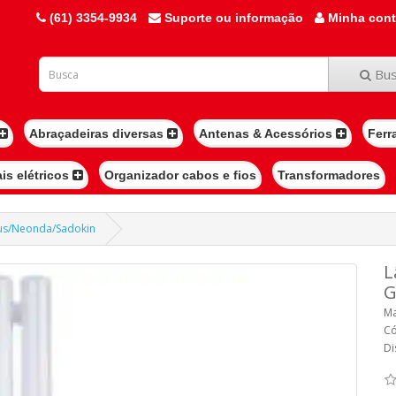
(61) 3354-9934
Suporte ou informação
Minha con
Bus
Abraçadeiras diversas
Antenas & Acessórios
Ferr
ais elétricos
Organizador cabos e fios
Transformadores
lus/Neonda/Sadokin
L
G
Ma
Có
Di