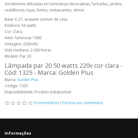
Geralmente utilizadas em luminárias decorativas, fachadas, jardins,
residências, lojas, hoteis, restaurantes, vitrine.
Base: E-27, soquete comum de casa
Potência: 50 watts
Cor: Clara
Inten. luminosa: 1000
Voltagem: 220volts
Vida mediana: 2.000 horas
Modelo: Par 20
Lâmpada par 20 50 watts 220v cor clara -
Cód: 1325 - Marca: Golden Plus
Marca:
Golden Plus
Código: 1325
Disponibilidade: Produto indisponível
0 comentários
/
Escreva um comentário
Informações