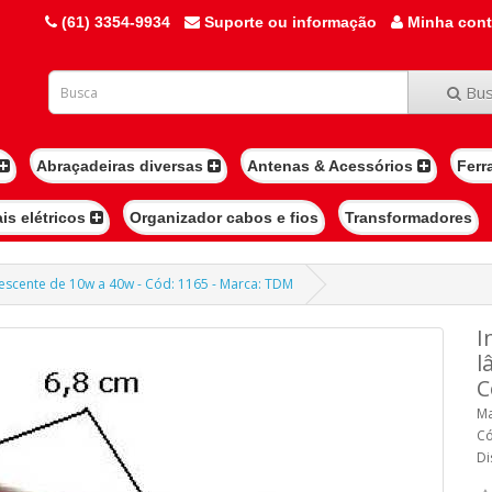
(61) 3354-9934
Suporte ou informação
Minha con
Bus
Abraçadeiras diversas
Antenas & Acessórios
Ferr
ais elétricos
Organizador cabos e fios
Transformadores
escente de 10w a 40w - Cód: 1165 - Marca: TDM
I
l
C
Ma
Có
Di