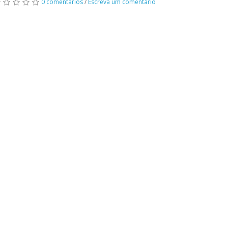
0 comentários
/
Escreva um comentário