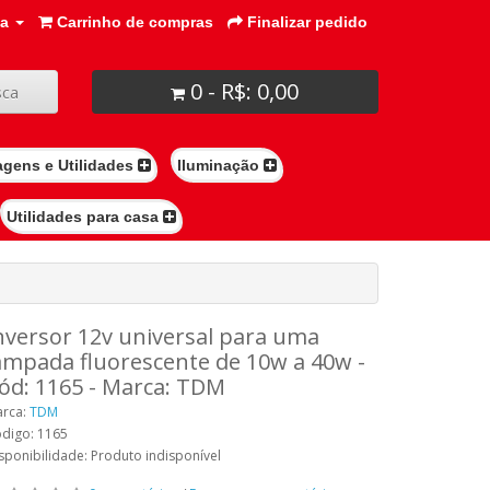
ta
Carrinho de compras
Finalizar pedido
0 - R$: 0,00
ca
agens e Utilidades
Iluminação
Utilidades para casa
nversor 12v universal para uma
âmpada fluorescente de 10w a 40w -
ód: 1165 - Marca: TDM
rca:
TDM
digo: 1165
sponibilidade: Produto indisponível