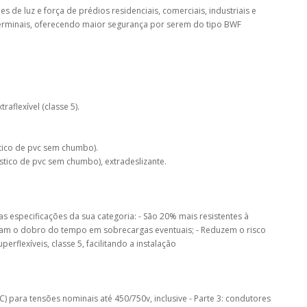
 de luz e força de prédios residenciais, comerciais, industriais e
os terminais, oferecendo maior segurança por serem do tipo BWF
aflexível (classe 5).
tico de pvc sem chumbo).
tico de pvc sem chumbo), extradeslizante.
s especificações da sua categoria: - São 20% mais resistentes à
rtam o dobro do tempo em sobrecargas eventuais; - Reduzem o risco
erflexíveis, classe 5, facilitando a instalação
) para tensões nominais até 450/750v, inclusive - Parte 3: condutores