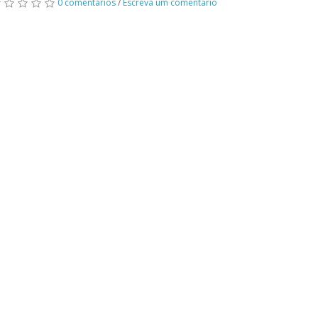
0 comentários
/
Escreva um comentário