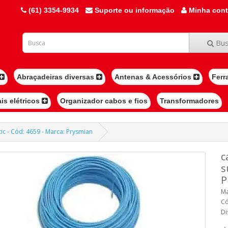
(61) 3354-9934
Suporte ou informação
Minha con
Bus
Abraçadeiras diversas
Antenas & Acessórios
Ferr
ais elétricos
Organizador cabos e fios
Transformadores
ic - Cód: 4659 - Marca: Prysmian
c
s
P
Ma
Có
Di