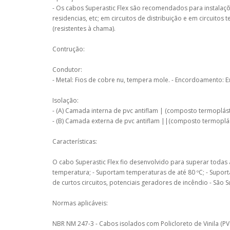
- Os cabos Superastic Flex são recomendados para instalações
residencias, etc; em circuitos de distribuição e em circuit
(resistentes à chama).
Contrução:
Condutor:
- Metal: Fios de cobre nu, tempera mole. - Encordoamento: Extr
Isolação:
- (A) Camada interna de pvc antiflam | (composto termoplás
- (B) Camada externa de pvc antiflam ||(composto termoplás
Características:
O cabo Superastic Flex fio desenvolvido para superar todas a
temperatura; - Suportam temperaturas de até 80 ºC; - Supo
de curtos circuitos, potenciais geradores de incêndio - São Sup
Normas aplicáveis:
NBR NM 247-3 - Cabos isolados com Policloreto de Vinila (PVC