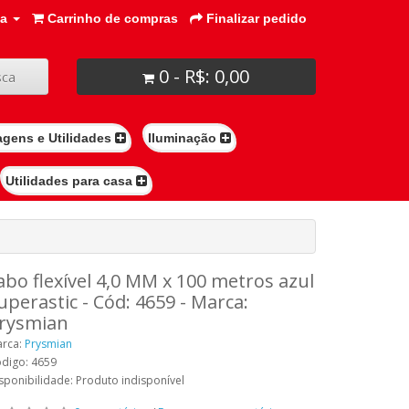
ta
Carrinho de compras
Finalizar pedido
0 - R$: 0,00
ca
agens e Utilidades
Iluminação
Utilidades para casa
abo flexível 4,0 MM x 100 metros azul
uperastic - Cód: 4659 - Marca:
rysmian
rca:
Prysmian
digo: 4659
sponibilidade: Produto indisponível