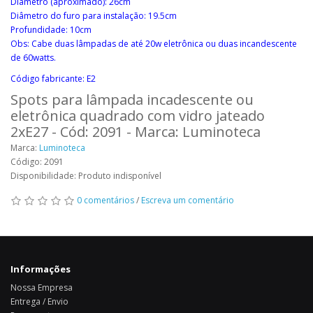
Diâmetro (apróximado): 26cm
Diâmetro do furo para instalação: 19.5cm
Profundidade: 10cm
Obs: Cabe duas lâmpadas de até 20w eletrônica ou duas incandescente
de 60watts.
Código fabricante: E2
Spots para lâmpada incadescente ou
eletrônica quadrado com vidro jateado
2xE27 - Cód: 2091 - Marca: Luminoteca
Marca:
Luminoteca
Código: 2091
Disponibilidade: Produto indisponível
0 comentários
/
Escreva um comentário
Informações
Nossa Empresa
Entrega / Envio