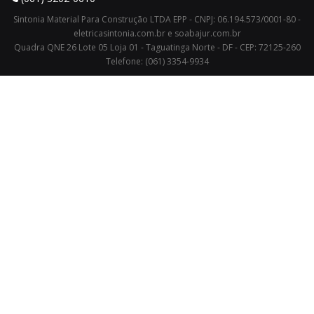
Sintonia Material Para Construção LTDA EPP - CNPJ: 06.194.573/0001-80 -
eletricasintonia.com.br e soabajur.com.br
Quadra QNE 26 Lote 05 Loja 01 - Taguatinga Norte - DF - CEP: 72125-260
Telefone: (061) 3354-9934