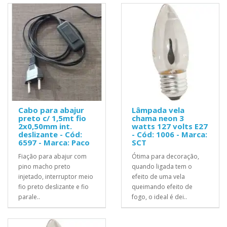
Cabo para abajur
Lâmpada vela
preto c/ 1,5mt fio
chama neon 3
2x0,50mm int.
watts 127 volts E27
deslizante - Cód:
- Cód: 1006 - Marca:
6597 - Marca: Paco
SCT
Fiação para abajur com
Ótima para decoração,
pino macho preto
quando ligada tem o
injetado, interruptor meio
efeito de uma vela
fio preto deslizante e fio
queimando efeito de
parale..
fogo, o ideal é dei..