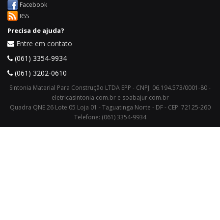
Facebook
RSS
Precisa de ajuda?
Entre em contato
(061) 3354-9934
(061) 3202-0610
Sintonia Material Para Construção LTDA EPP - CNPJ: 06.194.573/0001-80 -
eletricasintonia.com.br e soabajur.com.br
Quadra QNE 26 Lote 05 Loja 01 - Taguatinga Norte - DF - CEP: 72125-260
Telefone: (061) 3354-9934