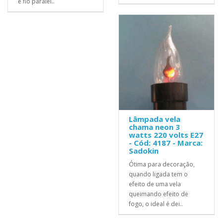
e fio paralel..
Lâmpada vela
chama neon 3
watts 220 volts E27
- Cód: 4187 - Marca:
Sadokin
Ótima para decoração,
quando ligada tem o
efeito de uma vela
queimando efeito de
fogo, o ideal é dei..