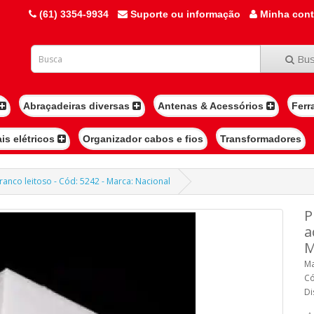
(61) 3354-9934
Suporte ou informação
Minha con
Bus
Abraçadeiras diversas
Antenas & Acessórios
Ferr
ais elétricos
Organizador cabos e fios
Transformadores
anco leitoso - Cód: 5242 - Marca: Nacional
P
a
M
Ma
Có
Di