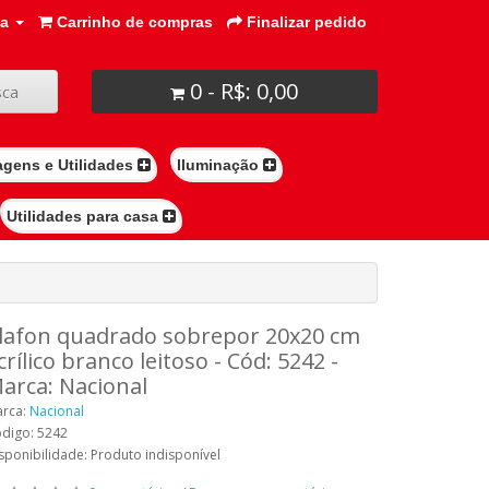
ta
Carrinho de compras
Finalizar pedido
0 - R$: 0,00
ca
agens e Utilidades
Iluminação
Utilidades para casa
lafon quadrado sobrepor 20x20 cm
crílico branco leitoso - Cód: 5242 -
arca: Nacional
rca:
Nacional
digo: 5242
sponibilidade: Produto indisponível