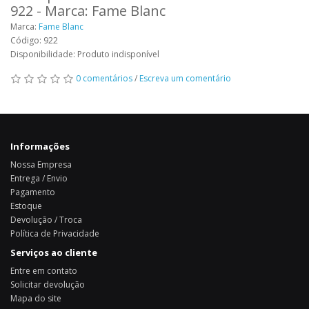
922 - Marca: Fame Blanc
Marca:
Fame Blanc
Código: 922
Disponibilidade: Produto indisponível
0 comentários
/
Escreva um comentário
Informações
Nossa Empresa
Entrega / Envio
Pagamento
Estoque
Devolução / Troca
Política de Privacidade
Serviços ao cliente
Entre em contato
Solicitar devolução
Mapa do site