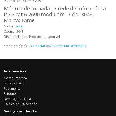
Modelo: Cat 6 com 8 vias
Módulo de tomada p/ rede de informática
RJ45 cat 6 2690 modulare - Cód: 3043 -
Marca: Fame
Marca:
Fame
Código: 3043
Disponibilidade: Produto indisponível
0 comentários
/
Escreva um comentário
Informações
Nossa Empresa
Entrega / Envio
Pagamento
Estoque
Devolução / Troca
Política de Privacidade
Serviços ao cliente