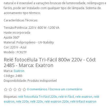
natural e é insensível a variações bruscas de luminosidade, relâmpagos e
faróis, pode ser instalado com qualquer tipo de lâmpada. Sistema de
acionamento tipo térmico.
Características Técnicas:
Tensão/Potência: 220 V -800 W -1200 VA
Haste incorporada
Ajuste 360°
Material: Polipropileno - UV-Stability
Cor: 220 V - Azul
Modelo : FCR2TF
Relé fotocélula Tri-Fácil 800w 220v - Cód:
2485 - Marca: Exatron
Marca:
Exatron
Código: 2485
Disponibilidade: Produto indisponível
0 comentários
/
Escreva um comentário
Etiquetas:
relé fotocélula Tri-Fácil 220v
,
relé tri fácil
,
rele exatron
,
relé
exatron
,
rele 220v
,
relé 220v
,
relé exatron 220v
,
relé trifacil exatron