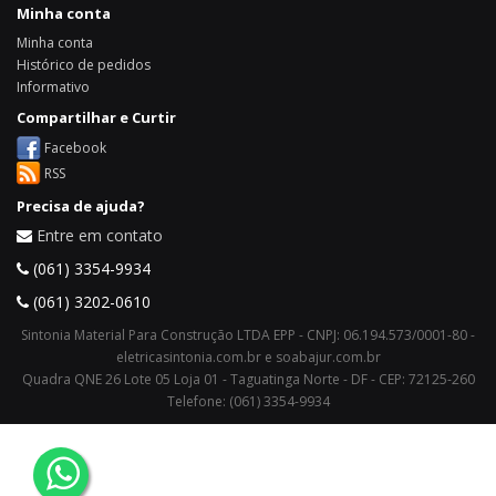
Minha conta
Minha conta
Histórico de pedidos
Informativo
Compartilhar e Curtir
Facebook
RSS
Precisa de ajuda?
Entre em contato
(061) 3354-9934
(061) 3202-0610
Sintonia Material Para Construção LTDA EPP - CNPJ: 06.194.573/0001-80 -
eletricasintonia.com.br e soabajur.com.br
Quadra QNE 26 Lote 05 Loja 01 - Taguatinga Norte - DF - CEP: 72125-260
Telefone: (061) 3354-9934