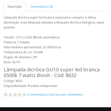
Descrição
Comentários (0)
Lâmpada dicróica super led branca, baixíssimo consumo e ótima
ilumináção, essa lâmpada substitui a lâmpada dicróica halógena, super
potente.
Tensão: 127v a 220v (Bivolt automático)
Potência: 7.0 watts
Vida mediana aproximada: 25.000 horas
Temperatura de cor: 6.500k
Ângulo de abertura: 30º
Base: GU10
Lâmpada dicróica GU10 super led branca
6500k 7 watts Bivolt - Cód: 8632
Código: 8632
Disponibilidade: Produto indisponível
0 comentários
/
Escreva um comentário