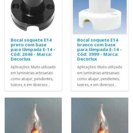
Bocal soquete E14
Bocal soquete E14
preto com base
branco com base
para lâmpada E-14 -
para lâmpada E-14 -
Cód: 2046 - Marca:
Cód: 3999 - Marca:
Decorlux
Decorlux
Aplicações: Muito utilizado
Aplicações: Muito utilizado
em luminárias artesanais
em luminárias artesanais
como abajur, pendentes,
como abajur, pendentes,
lustres, e em diversos ..
lustres, e em diversos ..