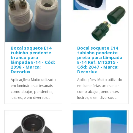
Bocal soquete E14
Bocal soquete E14
tubinho pendente
tubinho pendente
branco para
preto para lâmpada
lâmpada E-14 - Cód:
E-14 Ref. MT2015 -
2996 - Marca:
Cód: 2047 - Marca:
Decorlux
Decorlux
Aplicações: Muito utilizado
Aplicações: Muito utilizado
em luminárias artesanais
em luminárias artesanais
como abajur, pendentes,
como abajur, pendentes,
lustres, e em diversos ..
lustres, e em diversos ..