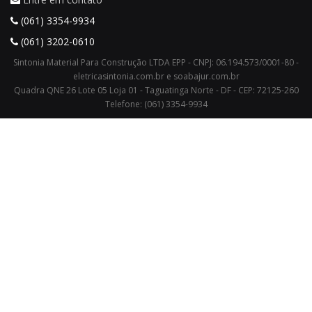
(061) 3354-9934
(061) 3202-0610
Sintonia Material Para Construção LTDA EPP - CNPJ: 06.194.573/0001-80 -
eletricasintonia.com.br e soabajur.com.br
Quadra QNE 26 Lote 05 Loja 01 - Taguatinga Norte - DF - CEP: 72125-260
Telefone: (061) 3354-9934