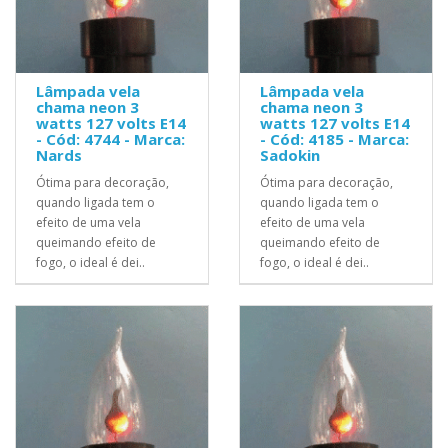
Lâmpada vela
Lâmpada vela
chama neon 3
chama neon 3
watts 127 volts E14
watts 127 volts E14
- Cód: 4744 - Marca:
- Cód: 4185 - Marca:
Nards
Sadokin
Ótima para decoração,
Ótima para decoração,
quando ligada tem o
quando ligada tem o
efeito de uma vela
efeito de uma vela
queimando efeito de
queimando efeito de
fogo, o ideal é dei..
fogo, o ideal é dei..