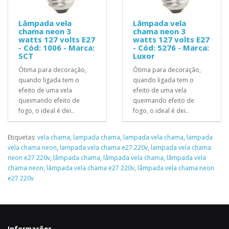
Lâmpada vela
Lâmpada vela
chama neon 3
chama neon 3
watts 127 volts E27
watts 127 volts E27
- Cód: 1006 - Marca:
- Cód: 5276 - Marca:
SCT
Luxor
Ótima para decoração,
Ótima para decoração,
quando ligada tem o
quando ligada tem o
efeito de uma vela
efeito de uma vela
queimando efeito de
queimando efeito de
fogo, o ideal é dei..
fogo, o ideal é dei..
Etiquetas:
vela chama
,
lampada chama
,
lampada vela chama
,
lampada
vela chama neon
,
lampada vela chama e27 220v
,
lampada vela chama
neon e27 220v
,
lâmpada chama
,
lâmpada vela chama
,
lâmpada vela
chama neon
,
lâmpada vela chama e27 220v
,
lâmpada vela chama neon
e27 220v
Informações