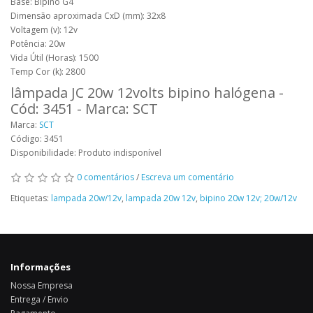
Base: Bipino G4
D
imensão
aproximada CxD (mm): 32x8
Voltagem (v): 12v
Potência: 20w
Vida Útil (Horas): 1500
Temp Cor (k): 2800
lâmpada JC 20w 12volts bipino halógena -
Cód: 3451 - Marca: SCT
Marca:
SCT
Código: 3451
Disponibilidade: Produto indisponível
0 comentários
/
Escreva um comentário
Etiquetas:
lampada 20w/12v
,
lampada 20w 12v
,
bipino 20w 12v; 20w/12v
Informações
Nossa Empresa
Entrega / Envio