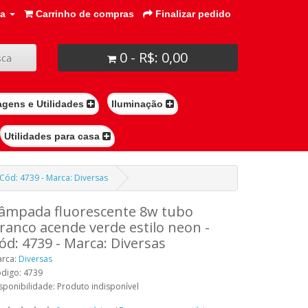
ta
Carrinho de compras
Finalizar pedido
0 - R$: 0,00
ca
agens e Utilidades
Iluminação
Utilidades para casa
Cód: 4739 - Marca: Diversas
âmpada fluorescente 8w tubo
ranco acende verde estilo neon -
ód: 4739 - Marca: Diversas
rca:
Diversas
digo: 4739
sponibilidade: Produto indisponível