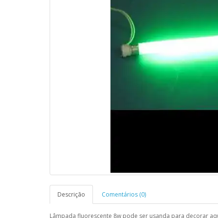
Descrição
Comentários (0)
Lâmpada fluorescente 8w pode ser usanda para decorar aquá