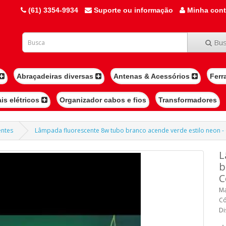
(61) 3354-9934
Suporte ou informação
Minha con
Bus
Abraçadeiras diversas
Antenas & Acessórios
Ferr
ais elétricos
Organizador cabos e fios
Transformadores
entes
Lâmpada fluorescente 8w tubo branco acende verde estilo neon - 
L
b
C
Ma
Có
Di