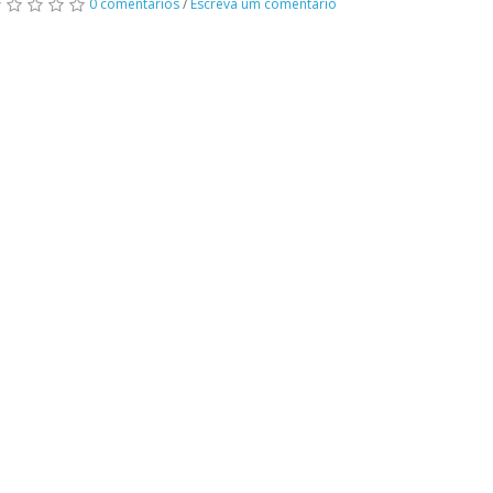
0 comentários
/
Escreva um comentário