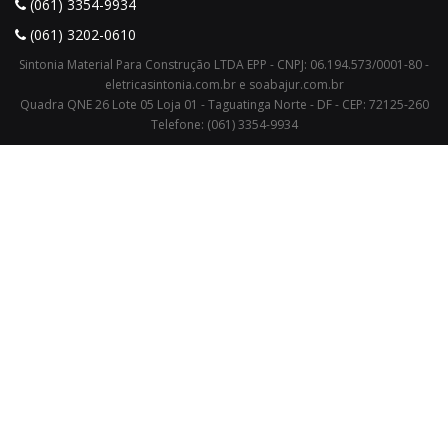
(061) 3354-9934
(061) 3202-0610
Sintonia Material Para Construção LTDA EPP - CNPJ: 06.194.573/0001-80 -
eletricasintonia.com.br e soabajur.com.br
Quadra QNE 26 Lote 05 Loja 01 - Taguatinga Norte - DF - CEP: 72125-260
Telefone: (061) 3354-9934