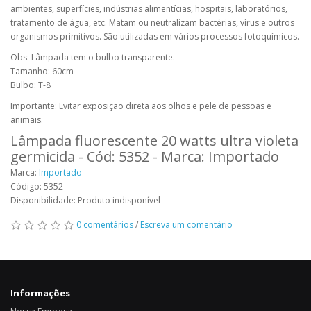
ambientes, superfícies, indústrias alimentícias, hospitais, laboratórios,
tratamento de água, etc. Matam ou neutralizam bactérias, vírus e outros
organismos primitivos. São utilizadas em vários processos fotoquímicos.
Obs: Lâmpada tem o bulbo transparente.
Tamanho: 60cm
Bulbo: T-8
Importante: Evitar exposição direta aos olhos e pele de pessoas e
animais.
Lâmpada fluorescente 20 watts ultra violeta
germicida - Cód: 5352 - Marca: Importado
Marca:
Importado
Código: 5352
Disponibilidade: Produto indisponível
0 comentários
/
Escreva um comentário
Informações