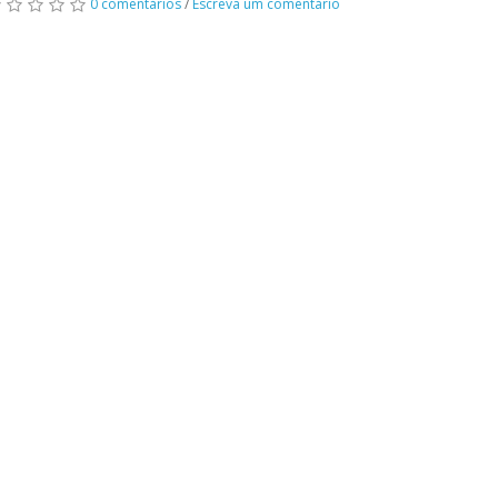
0 comentários
/
Escreva um comentário