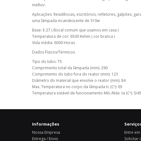
melhor.
Aplicações: Residências, escritórios, refletores, galpões, g
uma lâmpada incandescente de 310w
Base: E-27 ( Bocal comum que usamos em casa )
Temperatura de cor: 6500 Kelvin ( cor branca )
Vida média: 6000 Horas
Dados Físicos/Térmicos
Tipo do tubo: T5
Comprimento total da lâmpada (mm): 290
Comprimento do tubo fora do reator (mm): 123
Diâmetro do material que envolve o reator (mm): 84
Max. Temperatura no corpo da lâmpada tc (Cº): 65
Temperatura estável de funcionamento Mín./Máx. ta (Cº): 0/4
Informações
Serviços
Nossa Empresa
Entre em
Entrega / Envio
Solicitar