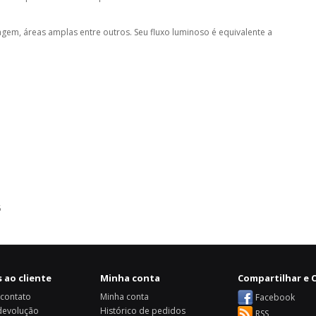
aragem, áreas amplas entre outros. Seu fluxo luminoso é equivalente a
5
 ao cliente
Minha conta
Compartilhar e C
 contato
Minha conta
Facebook
 devolução
Histórico de pedidos
RSS