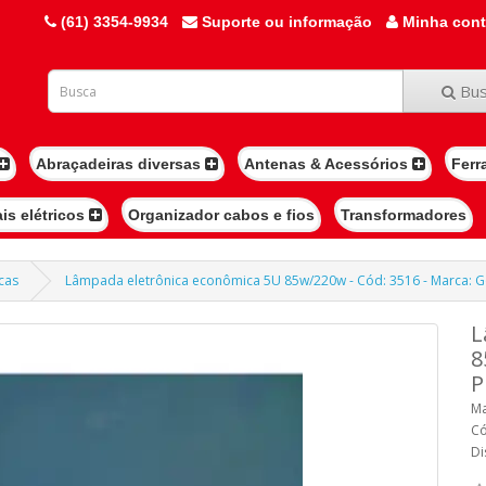
(61) 3354-9934
Suporte ou informação
Minha con
Bus
Abraçadeiras diversas
Antenas & Acessórios
Ferr
ais elétricos
Organizador cabos e fios
Transformadores
cas
Lâmpada eletrônica econômica 5U 85w/220w - Cód: 3516 - Marca: G
L
8
P
Ma
Có
Di