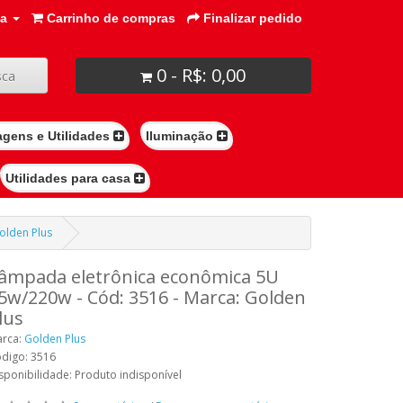
ta
Carrinho de compras
Finalizar pedido
0 - R$: 0,00
ca
agens e Utilidades
Iluminação
Utilidades para casa
olden Plus
âmpada eletrônica econômica 5U
5w/220w - Cód: 3516 - Marca: Golden
lus
rca:
Golden Plus
digo: 3516
sponibilidade: Produto indisponível