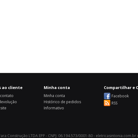
 ao cliente
Minha conta
Compartilhar e C
 contato
Minha conta
Facebook
 devolução
Histórico de pedidos
RSS
site
Informativo
 Para Construção LTDA EPP - CNPJ: 06.194.573/0001-80 - eletricasintonia.com.br