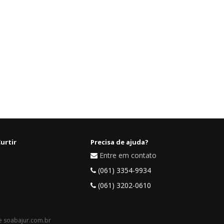
urtir
Precisa de ajuda?
Entre em contato
(061) 3354-9934
(061) 3202-0610
 e soabajur.com.br