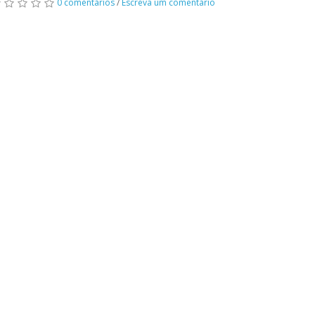
0 comentários
/
Escreva um comentário