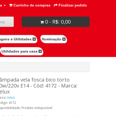
ta
Carrinho de compras
Finalizar pedido
0 - R$: 0,00
ca
agens e Utilidades
Iluminação
Utilidades para casa
âmpada vela fosca bico torto
0w/220v E14 - Cód: 4172 - Marca:
elux
rca:
Xelux
digo: 4172
sponibilidade: Produto indisponível