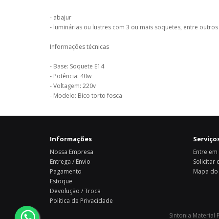
- abajur
- luminárias ou lustres com 3 ou mais soquetes, entre outros
Informações técnicas
- Base: Soquete E14
- Potência: 40w
- Voltagem: 220v
- Modelo: Bico torto fosca
Informações
Serviços
Nossa Empresa
Entre em
Entrega / Envio
Solicitar
Pagamento
Mapa do 
Estoque
Devolução / Troca
Política de Privacidade
Sintonia Material