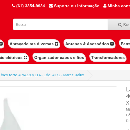
(61) 3354-9934
Suporte ou informação
Minha con
Bus
Abraçadeiras diversas
Antenas & Acessórios
Ferr
ais elétricos
Organizador cabos e fios
Transformadores
bico torto 40w/220v E14 - Cód: 4172 - Marca: Xelux
L
4
X
Ma
Có
Di