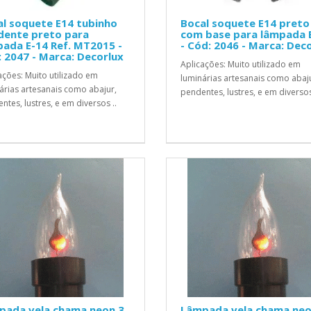
l soquete E14 tubinho
Bocal soquete E14 preto
dente preto para
com base para lâmpada 
ada E-14 Ref. MT2015 -
- Cód: 2046 - Marca: Dec
 2047 - Marca: Decorlux
Aplicações: Muito utilizado em
ações: Muito utilizado em
luminárias artesanais como abaj
árias artesanais como abajur,
pendentes, lustres, e em diversos
ntes, lustres, e em diversos ..
pada vela chama neon 3
Lâmpada vela chama neo