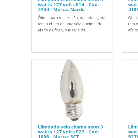
watts 127 volts E14 - Cód:
watt
4744 - Marca: Nards
4185
Ótima para decoração, quando ligada
Ótima
tem o efeito de uma vela queimando
tem o
efeito de fogo, o ideal é dei..
efeito
Lâmpada vela chama neon 3
Lâm
watts 127 volts E27 - Cód:
watt
1006 - Marca: SCT
5276