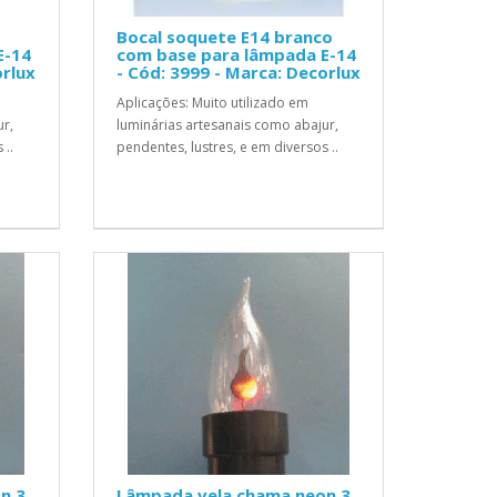
Bocal soquete E14 branco
E-14
com base para lâmpada E-14
orlux
- Cód: 3999 - Marca: Decorlux
Aplicações: Muito utilizado em
ur,
luminárias artesanais como abajur,
 ..
pendentes, lustres, e em diversos ..
n 3
Lâmpada vela chama neon 3