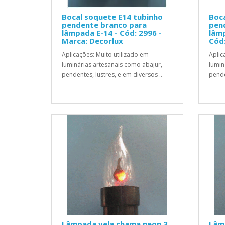
Bocal soquete E14 tubinho
Boca
pendente branco para
pen
lâmpada E-14 - Cód: 2996 -
lâmp
Marca: Decorlux
Cód:
Aplicações: Muito utilizado em
Aplic
luminárias artesanais como abajur,
lumin
pendentes, lustres, e em diversos ..
pende
Lâmpada vela chama neon 3
Lâm