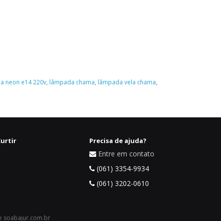
a neon e14 220v
,
lâmpada chama
,
lâmpada vela chama
,
urtir
Precisa de ajuda?
Entre em contato
(061) 3354-9934
(061) 3202-0610
 e soabajur.com.br