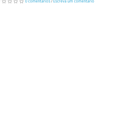
0 comentários
/
Escreva um comentário