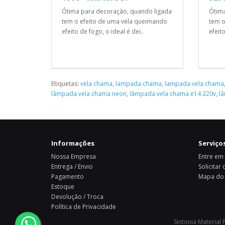
Ótima para decoração, quando ligada
Ótima
tem o efeito de uma vela queimando
tem o
efeito de fogo, o ideal é dei..
efeito
Etiquetas:
vela chama
,
lampada chama
,
lampada vela chama
lâmpada vela chama neon
,
lâmpada vela chama e14 220v
,
l
Informações
Serviços
Nossa Empresa
Entre em
Entrega / Envio
Solicitar
Pagamento
Mapa do 
Estoque
Devolução / Troca
Política de Privacidade
Sintonia Material