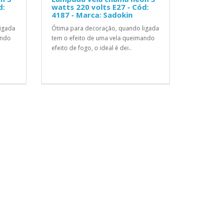
d:
watts 220 volts E27 - Cód:
4187 - Marca: Sadokin
igada
Ótima para decoração, quando ligada
ando
tem o efeito de uma vela queimando
efeito de fogo, o ideal é dei..