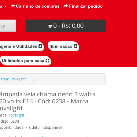
ta
Carrinho de compras
Finalizar pedido
0 - R$: 0,00
ca
agens e Utilidades
Iluminação
Utilidades para casa
arca: Tovalight
âmpada vela chama neon 3 watts
20 volts E14 - Cód: 6238 - Marca:
ovalight
rca:
Tovalight
digo: 6238
sponibilidade: Produto indisponível