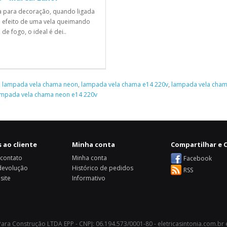
 para decoração, quando ligada
 efeito de uma vela queimando
 de fogo, o ideal é dei..
,
lampada vela chama neon
,
lampada vela chama e14 220v
,
lampada vela cham
âmpada vela chama neon e14 220v
 ao cliente
Minha conta
Compartilhar e C
 contato
Minha conta
Facebook
 devolução
Histórico de pedidos
RSS
site
Informativo
 Para Construção LTDA EPP - CNPJ: 06.194.573/0001-80 - eletricasintonia.com.br