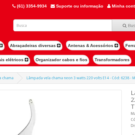
(61) 3354-9934
Suporte ou informação
Minha con
Bus
Abraçadeiras diversas
Antenas & Acessórios
Ferr
ais elétricos
Organizador cabos e fios
Transformadores
la chama
Lâmpada vela chama neon 3 watts 220 volts E14 - Cód: 6238 - M
L
2
T
Ma
Có
Di