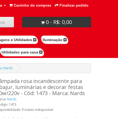
ta
Carrinho de compras
Finalizar pedido
0 - R$: 0,00
ca
agens e Utilidades
Iluminação
Utilidades para casa
ca: Nards
âmpada rosa incandescente para
bajur, luminárias e decorar festas
0w/220v - Cód: 1473 - Marca: Nards
rca:
Nards
digo: 1473
sponibilidade: Produto indisponível