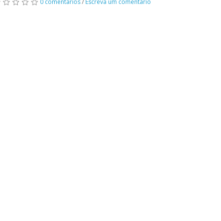
0 comentários
/
Escreva um comentário