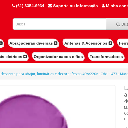
(61) 3354-9934
Suporte ou informação
Minha con
Bus
Abraçadeiras diversas
Antenas & Acessórios
Ferr
ais elétricos
Organizador cabos e fios
Transformadores
escente para abajur, luminárias e decorar festas 40w/220v - Cód: 1473 - Mar
L
a
4
Ma
Có
Di