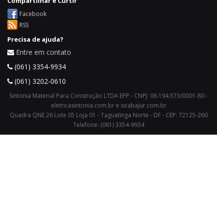
Compartilhar e Curtir
Facebook
RSS
Precisa de ajuda?
Entre em contato
(061) 3354-9934
(061) 3202-0610
Sintonia Material Para Construção LTDA EPP - CNPJ: 06.194.573/0001-80 -
eletricasintonia.com.br e soabajur.com.br
Quadra QNE 26 Lote 05 Loja 01 - Taguatinga Norte - DF - CEP: 72125-260
Telefone: (061) 3354-9934