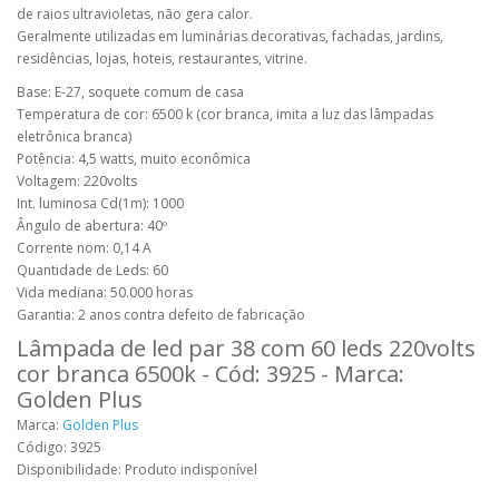
de raios ultravioletas, não gera calor.
Geralmente utilizadas em luminárias decorativas, fachadas, jardins,
residências, lojas, hoteis, restaurantes, vitrine.
Base: E-27, soquete comum de casa
Temperatura de cor: 6500 k (cor branca, imita a luz das lâmpadas
eletrônica branca)
Potência: 4,5 watts, muito econômica
Voltagem: 220volts
Int. luminosa Cd(1m): 1000
Ângulo de abertura: 40º
Corrente nom: 0,14 A
Quantidade de Leds: 60
Vida mediana: 50.000 horas
Garantia: 2 anos contra defeito de fabricação
Lâmpada de led par 38 com 60 leds 220volts
cor branca 6500k - Cód: 3925 - Marca:
Golden Plus
Marca:
Golden Plus
Código: 3925
Disponibilidade: Produto indisponível