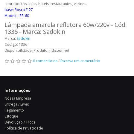
sobrepostos, lojas, hoteis, restaurantes, vitrines.
base: Rosca E-27
Modelo: RR-60
Lâmpada amarela refletora 60w/220v - Cód:
1336 - Marca: Sadokin
Marca:
Sadokin
Código: 1336
Disponibilidade: Produto indisponível
0 comentários
/
Escreva um comentário
Informações
Nossa Empresa
Entrega / Envio
Pagamento
Estoque
Devolução / Troca
Política de Privacidade