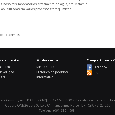
ias, hospitais, laboratórios, tratamento de água, etc. Matam ou
 São utilizadas em vários processos fotoquímicos.
oas e animais.
 ao cliente
Minha conta
Compartilhar e C
 contato
Minha conta
Facebook
 devolução
Histórico de pedidos
RSS
site
Informativo
 Para Construção LTDA EPP - CNPJ: 06.194.573/0001-80 - eletricasintonia.com.br
Quadra QNE 26 Lote 05 Loja 01 - Taguatinga Norte - DF - CEP: 72125-260
Telefone: (061) 3354-9934