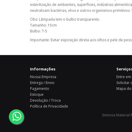
esterilização de ambientes, superfícies, indústrias alimentíc
neutralizam bactérias, vírus e outros organismos primitivos.
Obs: Lâmpada tem o bulbo transparente.
Tamanho: 15cm
Bulbo: T-5
Importante: Evitar exposição direta aos olhos e pele de pess
Informações
Serviços
Nossa Empresa
Entre em
Entrega / Envio
Solicitar
Pagamento
Mapa do 
Estoque
Devolução / Troca
Política de Privacidade
Sintonia Material