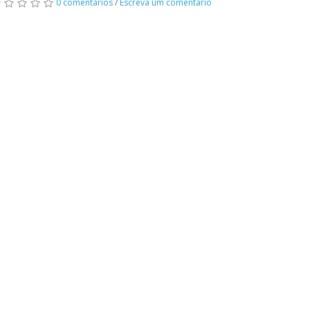
0 comentários
/
Escreva um comentário