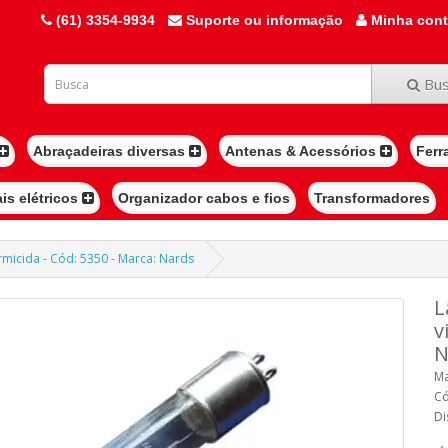
(61) 3354-9934
Suporte ou informação
Minha con
Bus
Abraçadeiras diversas
Antenas & Acessórios
Ferr
ais elétricos
Organizador cabos e fios
Transformadores
rmicida - Cód: 5350 - Marca: Nards
L
v
N
Ma
Có
Di