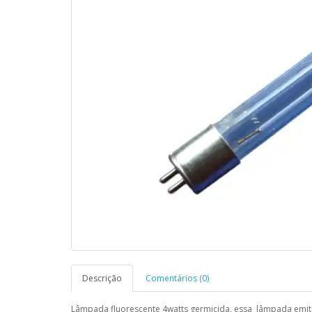
Descrição
Comentários (0)
Lâmpada fluorescente 4watts germicida, essa lâmpada emite 