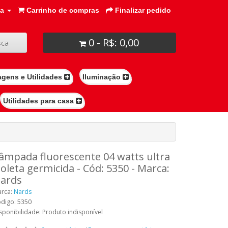
ta
Carrinho de compras
Finalizar pedido
0 - R$: 0,00
ca
agens e Utilidades
Iluminação
Utilidades para casa
âmpada fluorescente 04 watts ultra
ioleta germicida - Cód: 5350 - Marca:
ards
rca:
Nards
digo: 5350
sponibilidade: Produto indisponível