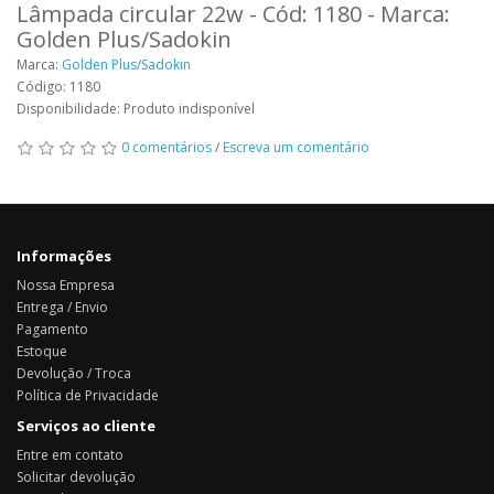
Lâmpada circular 22w - Cód: 1180 - Marca:
Golden Plus/Sadokin
Marca:
Golden Plus/Sadokin
Código: 1180
Disponibilidade: Produto indisponível
0 comentários
/
Escreva um comentário
Informações
Nossa Empresa
Entrega / Envio
Pagamento
Estoque
Devolução / Troca
Política de Privacidade
Serviços ao cliente
Entre em contato
Solicitar devolução