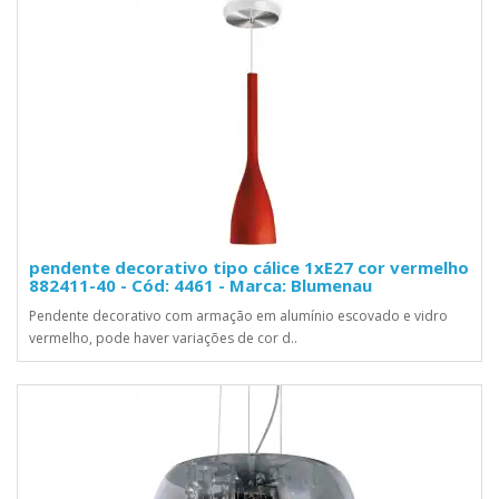
pendente decorativo tipo cálice 1xE27 cor vermelho
882411-40 - Cód: 4461 - Marca: Blumenau
Pendente decorativo com armação em alumínio escovado e vidro
vermelho, pode haver variações de cor d..