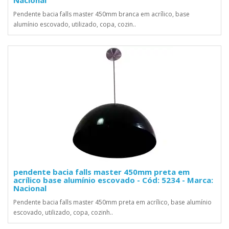
Nacional
Pendente bacia falls master 450mm branca em acrílico, base
alumínio escovado, utilizado, copa, cozin..
pendente bacia falls master 450mm preta em
acrílico base alumínio escovado - Cód: 5234 - Marca:
Nacional
Pendente bacia falls master 450mm preta em acrílico, base alumínio
escovado, utilizado, copa, cozinh..