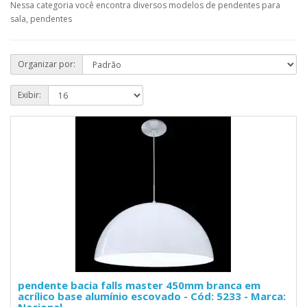
Nessa categoria você encontra diversos modelos de pendentes para
sala, pendentes
Organizar por:
Exibir:
pendente bacia falls master 450mm branca em
acrílico base alumínio escovado - Cód: 5233 - Marca: