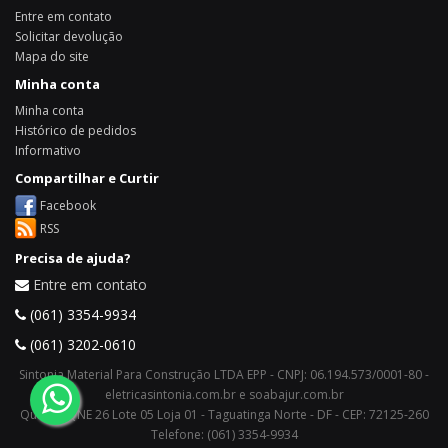
Entre em contato
Solicitar devolução
Mapa do site
Minha conta
Minha conta
Histórico de pedidos
Informativo
Compartilhar e Curtir
Facebook
RSS
Precisa de ajuda?
Entre em contato
(061) 3354-9934
(061) 3202-0610
Sintonia Material Para Construção LTDA EPP - CNPJ: 06.194.573/0001-80 -
eletricasintonia.com.br e soabajur.com.br
Quadra QNE 26 Lote 05 Loja 01 - Taguatinga Norte - DF - CEP: 72125-260
Telefone: (061) 3354-9934