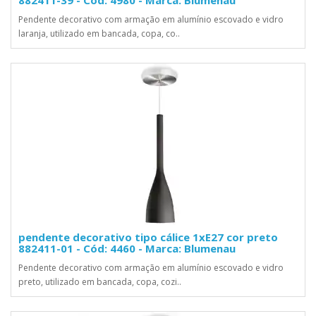
882411-39 - Cód: 4980 - Marca: Blumenau
Pendente decorativo com armação em alumínio escovado e vidro
laranja, utilizado em bancada, copa, co..
pendente decorativo tipo cálice 1xE27 cor preto
882411-01 - Cód: 4460 - Marca: Blumenau
Pendente decorativo com armação em alumínio escovado e vidro
preto, utilizado em bancada, copa, cozi..