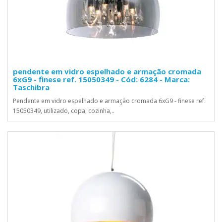
pendente em vidro espelhado e armação cromada
6xG9 - finese ref. 15050349 - Cód: 6284 - Marca:
Taschibra
Pendente em vidro espelhado e armação cromada 6xG9 - finese ref.
15050349, utilizado, copa, cozinha,..