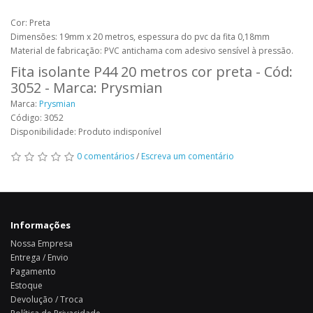
Cor: Preta
Dimensões: 19mm x 20 metros, espessura do pvc da fita 0,18mm
Material de fabricação: PVC antichama com adesivo sensível à pressão.
Fita isolante P44 20 metros cor preta - Cód:
3052 - Marca: Prysmian
Marca:
Prysmian
Código: 3052
Disponibilidade: Produto indisponível
0 comentários
/
Escreva um comentário
Informações
Nossa Empresa
Entrega / Envio
Pagamento
Estoque
Devolução / Troca