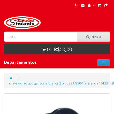
Busca
0 - R$: 0,00
Departamentos
chave tic tac tipo gangorra branca 2 pinos 3A/250V referência 16123 m2