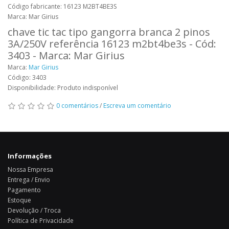
Código fabricante: 16123 M2BT4BE3S
Marca: Mar Girius
chave tic tac tipo gangorra branca 2 pinos
3A/250V referência 16123 m2bt4be3s - Cód:
3403 - Marca: Mar Girius
Marca:
Mar Girius
Código: 3403
Disponibilidade: Produto indisponível
0 comentários
/
Escreva um comentário
Informações
Nossa Empresa
Entrega / Envio
Pagamento
Estoque
Devolução / Troca
Política de Privacidade