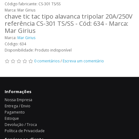
Código fabricante: CS-301 TS/SS
Marca: Mar Girius
chave tic tac tipo alavanca tripolar 20A/250V
referência CS-301 TS/SS - Cód: 634 - Marca:
Mar Girius
Marca:
Mar Girius
Código: 634
Disponibilidade: Produto indisponível
0 comentários
/
Escreva um comentário
Informações
Nossa Empresa
Entrega / Envio
Pagamento
Estoque
Devolução / Troca
Política de Privacidade