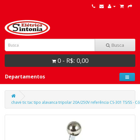
Busca
0 - R$: 0,00
Departamentos
chave tic tac tipo alavanca tripolar 20A/250V referência CS-301 TS/SS - Có