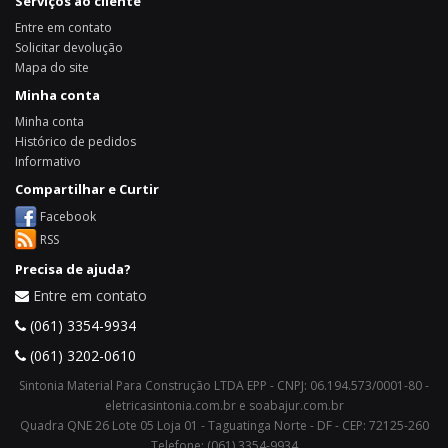
Serviços ao cliente
Entre em contato
Solicitar devolução
Mapa do site
Minha conta
Minha conta
Histórico de pedidos
Informativo
Compartilhar e Curtir
Facebook
RSS
Precisa de ajuda?
Entre em contato
(061) 3354-9934
(061) 3202-0610
Sintonia Material Para Construção LTDA EPP - CNPJ: 06.194.573/0001-80 -
eletricasintonia.com.br e soabajur.com.br
Quadra QNE 26 Lote 05 Loja 01 - Taguatinga Norte - DF - CEP: 72125-260
Telefone: (061) 3354-9934