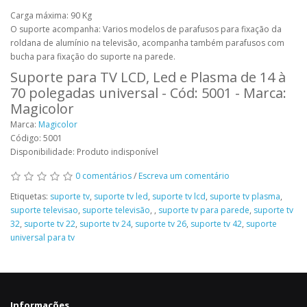
Carga máxima: 90 Kg
O suporte acompanha: Varios modelos de parafusos para fixação da
roldana de alumínio na televisão, acompanha também parafusos com
bucha para fixação do suporte na parede.
Suporte para TV LCD, Led e Plasma de 14 à
70 polegadas universal - Cód: 5001 - Marca:
Magicolor
Marca:
Magicolor
Código: 5001
Disponibilidade: Produto indisponível
0 comentários
/
Escreva um comentário
Etiquetas:
suporte tv
,
suporte tv led
,
suporte tv lcd
,
suporte tv plasma
,
suporte televisao
,
suporte televisão
,
,
suporte tv para parede
,
suporte tv
32
,
suporte tv 22
,
suporte tv 24
,
suporte tv 26
,
suporte tv 42
,
suporte
universal para tv
Informações