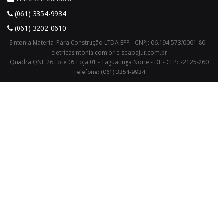
(061) 3354-9934
(061) 3202-0610
Sintonia Material Para Construção LTDA EPP - CNPJ: 06.194.573/0001-80 -
eletricasintonia.com.br e soabajur.com.br
Quadra QNE 26 Lote 05 Loja 01 - Taguatinga Norte - DF - CEP: 72125-260
Telefone: (061) 3354-9934