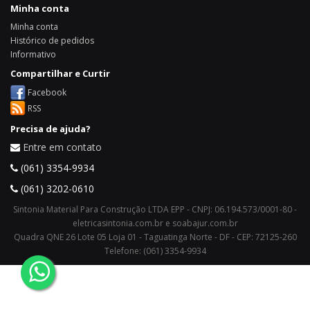
Minha conta
Minha conta
Histórico de pedidos
Informativo
Compartilhar e Curtir
Facebook
RSS
Precisa de ajuda?
Entre em contato
(061) 3354-9934
(061) 3202-0610
Sintonia Material Para Construção LTDA EPP - CNPJ: 06.194.573/0001-80 -
eletricasintonia.com.br e soabajur.com.br
Quadra QNE 26 Lote 05 Loja 01 - Taguatinga Norte - DF - CEP: 72125-260
Telefone: (061) 3354-9934