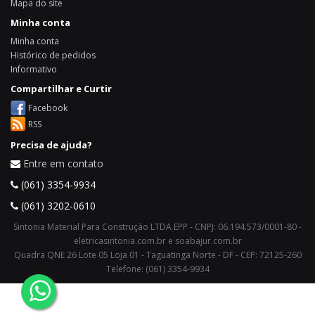
Mapa do site
Minha conta
Minha conta
Histórico de pedidos
Informativo
Compartilhar e Curtir
Facebook
RSS
Precisa de ajuda?
Entre em contato
(061) 3354-9934
(061) 3202-0610
Sintonia Material Para Construção LTDA EPP - CNPJ: 06.194.573/0001-80 -
eletricasintonia.com.br e soabajur.com.br
Quadra QNE 26 Lote 05 Loja 01 - Taguatinga Norte - DF - CEP: 72125-260
Telefone: (061) 3354-9934