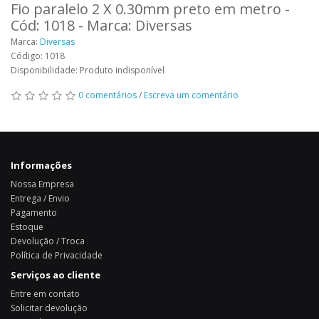
Fio paralelo 2 X 0.30mm preto em metro -
Cód: 1018 - Marca: Diversas
Marca:
Diversas
Código: 1018
Disponibilidade: Produto indisponível
0 comentários
/
Escreva um comentário
Informações
Nossa Empresa
Entrega / Envio
Pagamento
Estoque
Devolução / Troca
Política de Privacidade
Serviços ao cliente
Entre em contato
Solicitar devolução